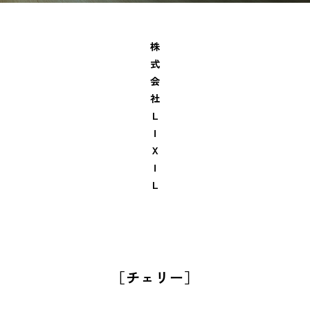
株
式
会
社
Ｌ
Ｉ
Ｘ
Ｉ
Ｌ
［チェリー］