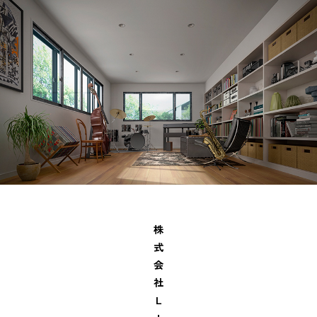
株
式
会
社
Ｌ