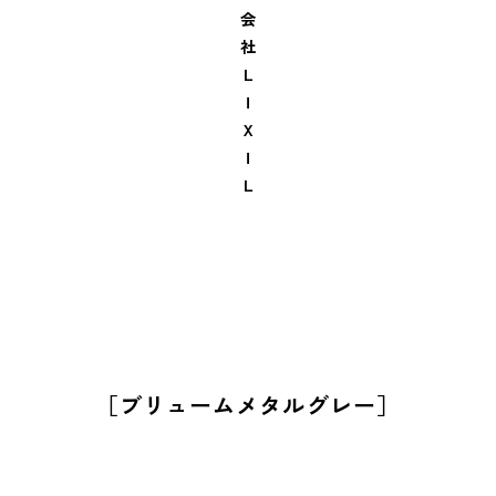
会
社
Ｌ
Ｉ
Ｘ
Ｉ
Ｌ
［ブリュームメタルグレー］