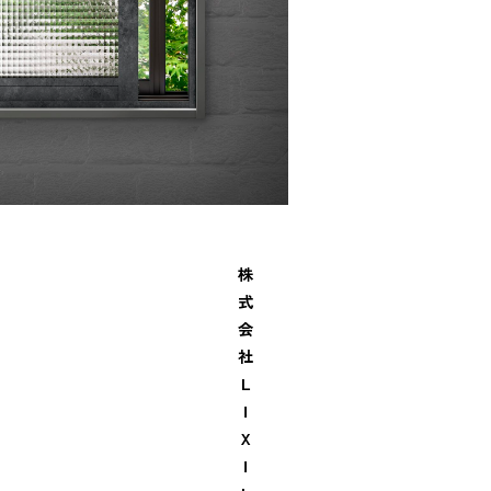
株
式
会
社
Ｌ
Ｉ
Ｘ
Ｉ