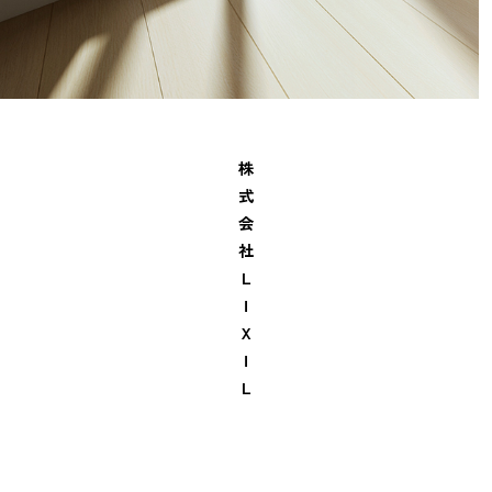
株
式
会
社
Ｌ
Ｉ
Ｘ
Ｉ
Ｌ