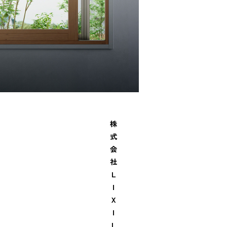
株
式
会
社
Ｌ
Ｉ
Ｘ
Ｉ
Ｌ