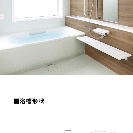
■浴槽形状