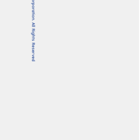
Copyright 2026 Kandahome Corporation. All Rights Reserved