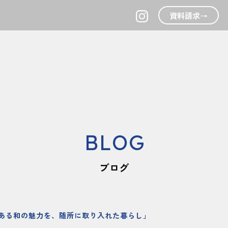
資料請求
→
BLOG
ブログ
N 趣のある和の魅力を、随所に取り入れた暮らし」