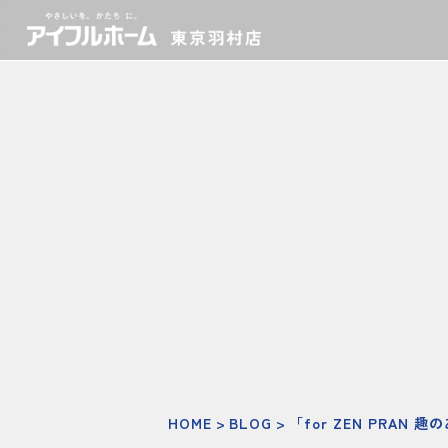
HOME
BLOG
「for ZEN PRA