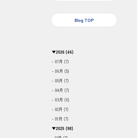
Blog TOP
▼
2026 (46)
- 07月 (7)
- 06月 (5)
- 05月 (7)
- 04月 (7)
- 03月 (6)
- 02月 (7)
- 01月 (7)
▼
2025 (98)
- 12月 (7)