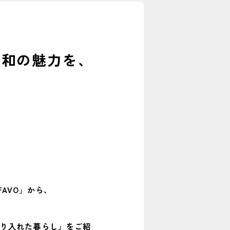
のある和の魅力を、
」
AVO」から、
に取り入れた暮らし」
をご紹