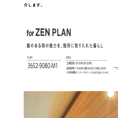
介します。