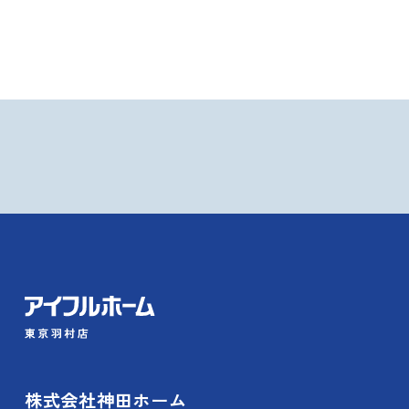
株式会社神田ホーム