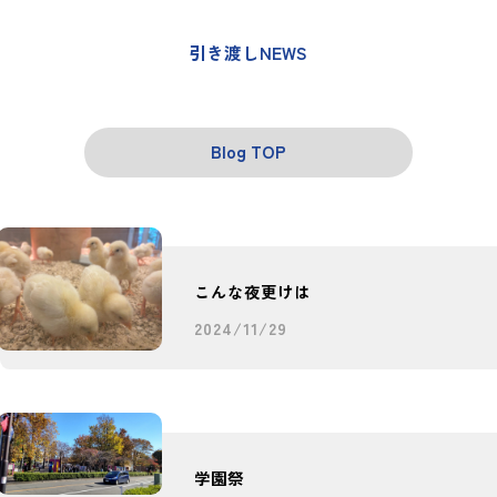
引き渡しNEWS
Blog TOP
こんな夜更けは
2024/11/29
学園祭