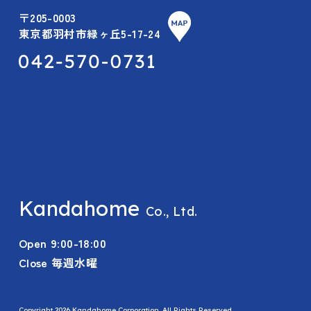
〒205-0003
東京都羽村市緑ヶ丘5-17-24
Kandahome
Co., Ltd.
Open 9:00-18:00
Close 毎週水曜
Copyright 2026 Kandahome Corporation. All Rights Reserved