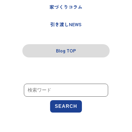
家づくりコラム
引き渡しNEWS
Blog TOP
SEARCH