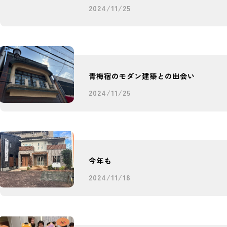
2024/11/25
青梅宿のモダン建築との出会い
2024/11/25
今年も
2024/11/18