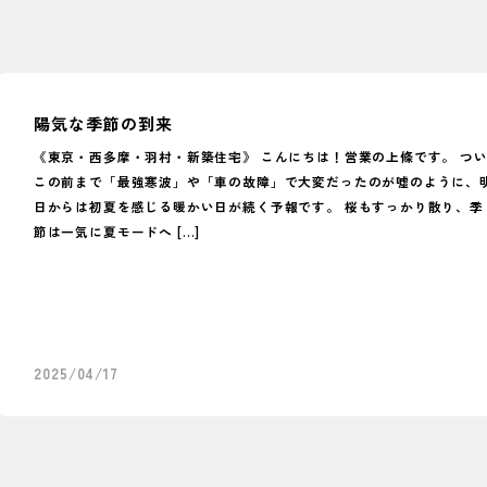
陽気な季節の到来
《東京・西多摩・羽村・新築住宅》 こんにちは！営業の上條です。 つ
この前まで「最強寒波」や「車の故障」で大変だったのが嘘のように、
日からは初夏を感じる暖かい日が続く予報です。 桜もすっかり散り、季
節は一気に夏モードへ […]
2025/04/17