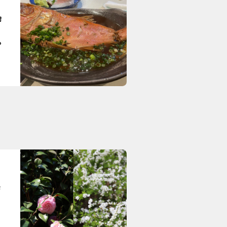
村
り
も
タ