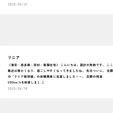
2025/04/21
リニア
《東京・西多摩・羽村・新築住宅》 こんにちは。設計の角納です。 こ
最近は暖かくなり、過ごしやすくなってきましたね。 先日ついに。 念
の「リニア新幹線」の体験乗車に当選しました～～。 念願の時速
500km/hを体感しま […]
2025/04/18