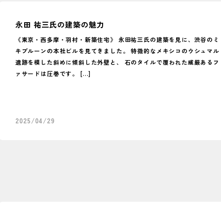
永田 祐三氏の建築の魅力
《東京・西多摩・羽村・新築住宅》 永田祐三氏の建築を見に、渋谷のミ
キプルーンの本社ビルを見てきました。 特徴的なメキシコのウシュマル
遺跡を模した斜めに傾斜した外壁と、 石のタイルで覆われた威厳あるフ
ァサードは圧巻です。 […]
2025/04/29