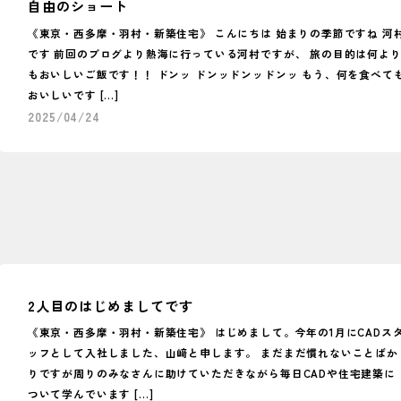
自由のショート
《東京・西多摩・羽村・新築住宅》 こんにちは 始まりの季節ですね 河
です 前回のブログより熱海に行っている河村ですが、 旅の目的は何よ
もおいしいご飯です！！ ドンッ ドンッドンッドンッ もう、何を食べて
おいしいです […]
2025/04/24
2人目のはじめましてです
《東京・西多摩・羽村・新築住宅》 はじめまして。今年の1月にCADス
ッフとして入社しました、山﨑と申します。 まだまだ慣れないことばか
りですが周りのみなさんに助けていただきながら毎日CADや住宅建築に
ついて学んでいます […]