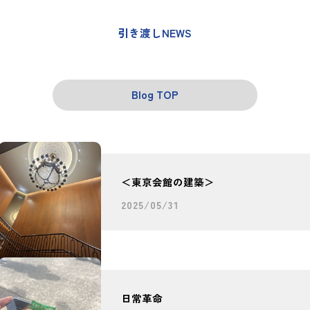
引き渡しNEWS
Blog TOP
＜東京会館の建築＞
2025/05/31
日常革命