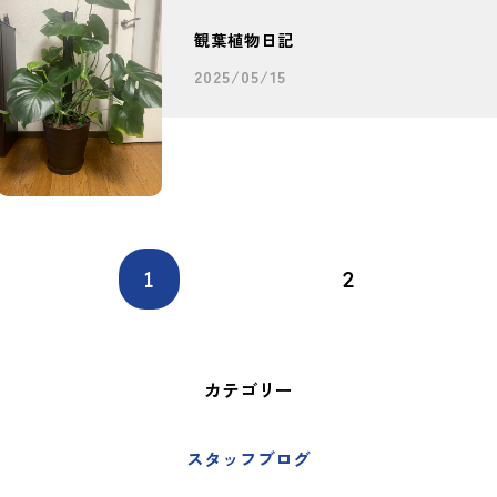
観葉植物日記
2025/05/15
1
2
カテゴリー
スタッフブログ