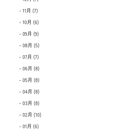
- 11月 (7)
- 10月 (6)
- 09月 (9)
- 08月 (5)
- 07月 (7)
- 06月 (8)
- 05月 (8)
- 04月 (8)
- 03月 (8)
- 02月 (10)
- 01月 (6)