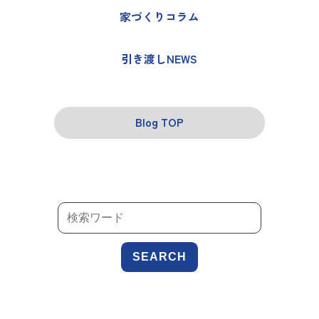
家づくりコラム
引き渡しNEWS
Blog TOP
SEARCH