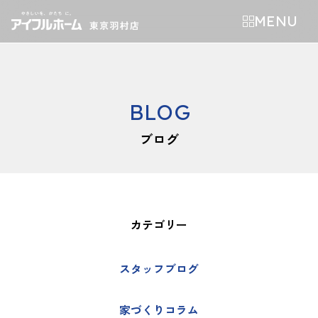
MENU
BLOG
ブログ
カテゴリー
スタッフブログ
家づくりコラム