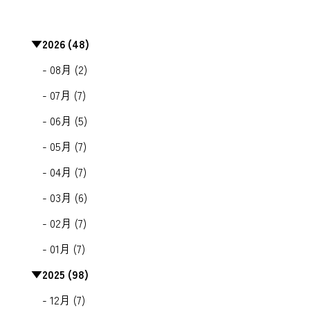
▼
2026 (48)
- 08月 (2)
- 07月 (7)
- 06月 (5)
- 05月 (7)
- 04月 (7)
- 03月 (6)
- 02月 (7)
- 01月 (7)
▼
2025 (98)
- 12月 (7)