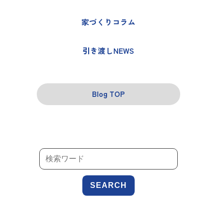
家づくりコラム
引き渡しNEWS
Blog TOP
SEARCH